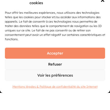
cookies
Internet Fibre.
Web :
http://www.orange.fr
Pour offrir les meilleures expériences, nous utilisons des technologies
telles que les cookies pour stocker et/ou accéder aux informations des
Activité :
Réseaux et télécommunications
appareils. Le fait de consentir à ces technologies nous permettra de
Emplacement :
ACCUEIL NORD
traiter des données telles que le comportement de navigation ou les ID
Stand :
B02
uniques sur ce site. Le fait de ne pas consentir ou de retirer son
consentement peut avoir un effet négatif sur certaines caractéristiques et
fonctions.
FOIRE COMTOISE 2026
Accepter
RETOUR EN
3 Boulevard
IMAGES
Ouest
Refuser
25050 Besançon
VOIR LES
ÉDITIONS
cedex
Voir les préférences
PRÉCÉDENTES
Mentions légales & Politique de confidentialité du site Internet
Tél : 03 81 41
08 09
une manifestation proposée par le Parc des Expositions et des Congrès
Micropolis Besançon