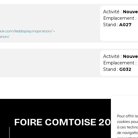
Activité :
Nouvel
Emplacement :
Stand :
A027
ok.com/leddisplayinspiration/
-
tion/
Activité :
Nouvel
Emplacement :
Stand :
G032
Pour offrir 
FOIRE COMTOISE 2026
cookies pour
à ces techn
de navigatio