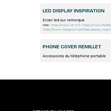
LED DISPLAY INSPIRATION
Ecran led sur remorque
Web :
http://www.l-d-i.fr
/ -
https://www.facebo
https://www.instagram.com/led_display_inspira
PHONE COVER REMILLET
Accessoires du téléphone portable