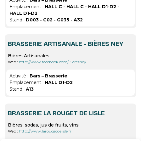
Activité :
Bars – Brasserie
Emplacement :
HALL C - HALL C - HALL D1-D2 -
HALL D1-D2
Stand :
D003 - C02 - G035 - A32
BRASSERIE ARTISANALE - BIÈRES NEY
Bières Artisanales
Web :
http://www.facebook.com/BieresNey
Activité :
Bars – Brasserie
Emplacement :
HALL D1-D2
Stand :
A13
BRASSERIE LA ROUGET DE LISLE
Bières, sodas, jus de fruits, vins
Web :
http://www.larougetdelisle.fr