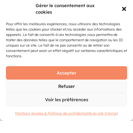
Activité :
Bars – Brasserie
Gérer le consentement aux
Emplacement :
SECTION NORD PA
cookies
Stand :
J141
Pour offrir les meilleures expériences, nous utilisons des technologies
telles que les cookies pour stocker et/ou accéder aux informations des
appareils. Le fait de consentir à ces technologies nous permettra de
CHEZ BOTET
traiter des données telles que le comportement de navigation ou les ID
uniques sur ce site. Le fait de ne pas consentir ou de retirer son
Bar et restauration rapide
consentement peut avoir un effet négatif sur certaines caractéristiques et
fonctions.
Activité :
Bars – Brasserie
Emplacement :
HALL C
Accepter
Stand :
D001 - A02 - A04
Refuser
LA DAME JEANNE
Voir les préférences
Bar à vin, négociant vins de France
Mentions légales & Politique de confidentialité du site Internet
Web :
http://www.ladamejeanne.fr
Activité :
Bars – Brasserie