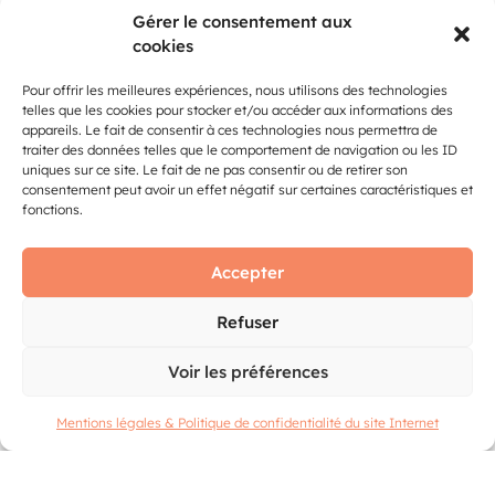
Gérer le consentement aux
JJM10
cookies
Huiles essentielles, diffuseurs en céramique, Spray
Pour offrir les meilleures expériences, nous utilisons des technologies
Vital Plus, Huiles de massage, brûles parfums
telles que les cookies pour stocker et/ou accéder aux informations des
appareils. Le fait de consentir à ces technologies nous permettra de
Activité :
Appareils, produits de bien-être et de
traiter des données telles que le comportement de navigation ou les ID
uniques sur ce site. Le fait de ne pas consentir ou de retirer son
mise en forme
consentement peut avoir un effet négatif sur certaines caractéristiques et
Emplacement :
HALL A2
fonctions.
Stand :
B29
Accepter
LADY BIO
Refuser
les huiles végétales: ARGAN, huile de pépins de figue
de barbarie..... crèmes, Hydrolat, gommage, les savons
Voir les préférences
Web : lady-bio.fr
Mentions légales & Politique de confidentialité du site Internet
Activité :
Appareils, produits de bien-être et de
mise en forme
Emplacement :
ACCUEIL NORD