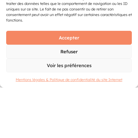
traiter des données telles que le comportement de navigation ou les ID
uniques sur ce site. Le fait de ne pas consentir ou de retirer son
consentement peut avoir un effet négatif sur certaines caractéristiques et
fonctions.
Accepter
Refuser
Voir les préférences
Mentions légales & Politique de confidentialité du site Internet
Un espace du village italien célèbre Diego Maradona,
icône napolitaine au-delà du football. Un coin selfie
permet de garder un souvenir unique aux couleurs de la
légende.
POMPÉI EN IMAGES